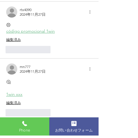
rtx4090
2024年11月27日
😣
código promocional 1win
編集済み
いいね！
返信
mn777
2024年11月27日
🤔
1win xxx
編集済み
いいね！
返信
ssd500
Phone
お問い合わせフォーム
2024年11月27日