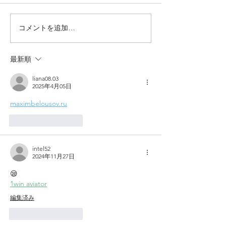
コメントを追加…
最新順
liana08.03
2025年4月05日
maximbelousov.ru
いいね！
返信
intel52
2024年11月27日
😪
1win aviator
編集済み
いいね！
返信