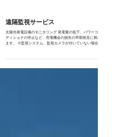
遠隔監視サービス
太陽光発電設備のモニタリング 発電量の低下、パワーコン
ディショナの停止など、売電機会の損失の早期発見に努め
ます。 ※監視システム、監視カメラが付いていない場合は
取り付けをお勧めさせて頂きます。当社で設置も可能で
す。 ✅ 遠隔監視システム（監視カメラ含む）が導入されて
いる発電...